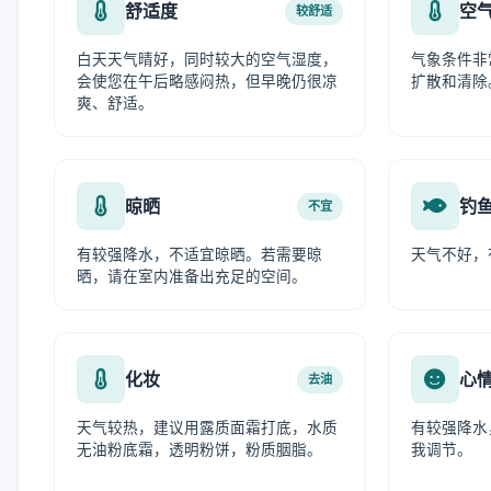
舒适度
空
较舒适
白天天气晴好，同时较大的空气湿度，
气象条件非
会使您在午后略感闷热，但早晚仍很凉
扩散和清除
爽、舒适。
晾晒
钓
不宜
有较强降水，不适宜晾晒。若需要晾
天气不好，
晒，请在室内准备出充足的空间。
化妆
心
去油
天气较热，建议用露质面霜打底，水质
有较强降水
无油粉底霜，透明粉饼，粉质胭脂。
我调节。