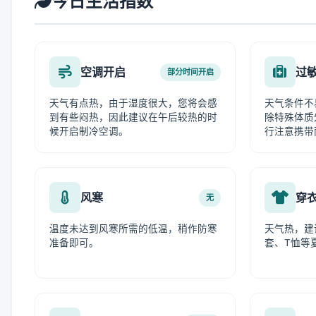
今日生活指数
空调开启
过
部分时间开启
天气有点热，由于湿度很大，您将会感
天气条件不
到有些闷热，因此建议在午后较热的时
除特殊体质
候开启制冷空调。
行注意携带
风寒
穿
无
温度未达到风寒所需的低温，稍作防寒
天气热，建
准备即可。
套、T恤等