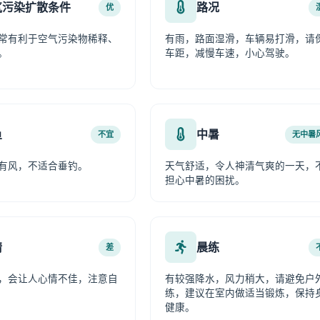
气污染扩散条件
路况
优
常有利于空气污染物稀释、
有雨，路面湿滑，车辆易打滑，请
。
车距，减慢车速，小心驾驶。
鱼
中暑
不宜
无中暑
有风，不适合垂钓。
天气舒适，令人神清气爽的一天，
担心中暑的困扰。
情
晨练
差
，会让人心情不佳，注意自
有较强降水，风力稍大，请避免户
练，建议在室内做适当锻炼，保持
健康。