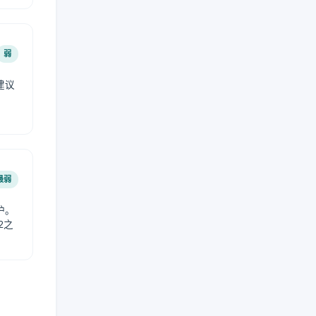
弱
建议
。
最弱
护。
2之