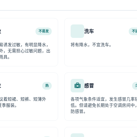
敏
洗车
不易发
不
易诱发过敏，有明显降水，
将有降水，不宜洗车。
外，无需担心过敏问题，出
雨具。
衣
感冒
热
议着短裙、短裤、短薄外
各项气象条件适宜，发生感冒几率
夏季服装。
低。但请避免长期处于空调房间中
防感冒。