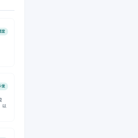
适宜
少发
较
，以