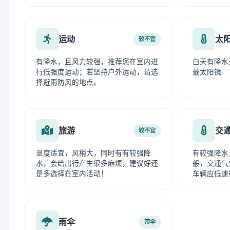
运动
太
较不宜
有降水，且风力较强，推荐您在室内进
白天有降水
行低强度运动；若坚持户外运动，请选
戴太阳镜
择避雨防风的地点。
旅游
交
较不宜
温度适宜，风稍大，同时有有较强降
有较强降水
水，会给出行产生很多麻烦，建议好还
般，交通气
是多选择在室内活动！
车辆应低速
雨伞
带伞