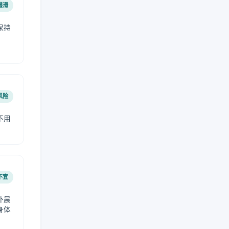
湿滑
保持
风险
不用
不宜
外晨
身体