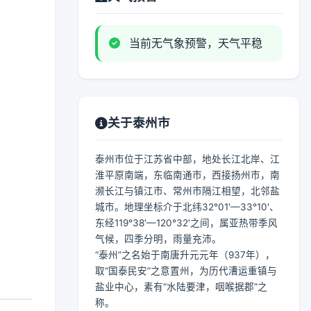
当前无气象预警，天气平稳
关于泰州市
泰州市位于江苏省中部，地处长江北岸、江
淮平原南端，东临南通市，西接扬州市，南
濒长江与镇江市、常州市隔江相望，北邻盐
城市。地理坐标介于北纬32°01′—33°10′、
东经119°38′—120°32′之间，属亚热带季风
气候，四季分明，雨量充沛。
“泰州”之名始于南唐升元元年（937年），
取“国泰民安”之意置州，为历代漕运重镇与
盐业中心，素有“水陆要津，咽喉据郡”之
称。