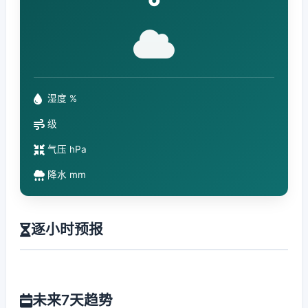
°
湿度 %
级
气压 hPa
降水 mm
逐小时预报
未来7天趋势