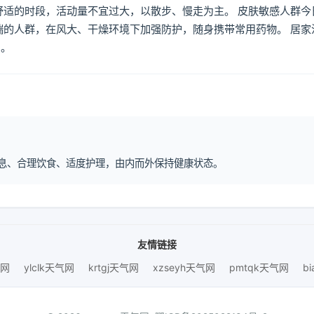
舒适的时段，活动量不宜过大，以散步、慢走为主。 皮肤敏感人群今
喘的人群，在风大、干燥环境下加强防护，随身携带常用药物。 居家
倒。
律作息、合理饮食、适度护理，由内而外保持健康状态。
友情链接
气网
ylclk天气网
krtgj天气网
xzseyh天气网
pmtqk天气网
b