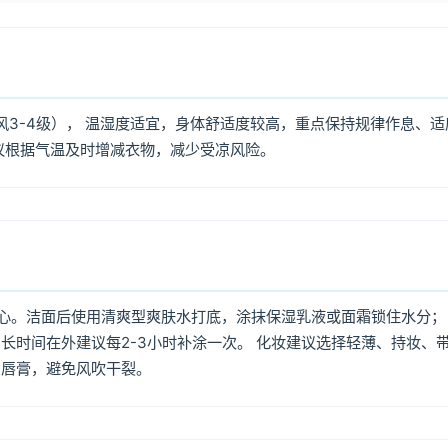
风3-4级）， 温湿度适宜，身体舒适度较高，重点保持规律作息、适
议根据气温及时增减衣物，减少受凉风险。
心。洁面后使用清爽型爽肤水打底，涂抹保湿乳液或面霜锁住水分；
长时间在外建议每2-3小时补涂一次。 化妆建议选择轻薄、持妆、
润唇膏，避免风吹干裂。