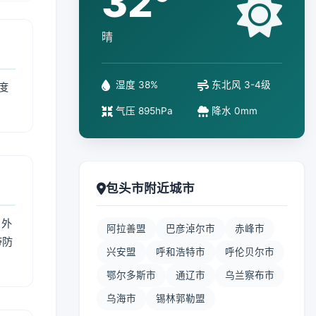
32°
晴
湿度 38%
东北风 3-4级
度
气压 895hPa
降水 0mm
包头市附近城市
 外
阿拉善盟
巴彦淖尔市
赤峰市
带防
兴安盟
呼和浩特市
呼伦贝尔市
鄂尔多斯市
通辽市
乌兰察布市
乌海市
锡林郭勒盟