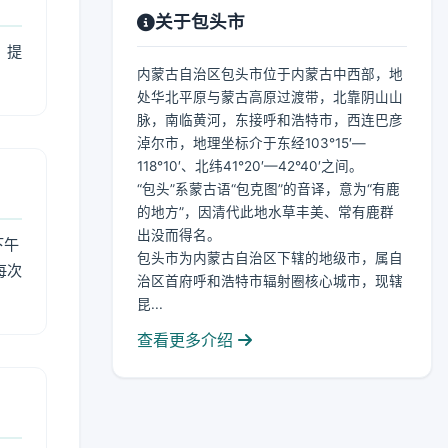
关于包头市
，提
内蒙古自治区包头市位于内蒙古中西部，地
处华北平原与蒙古高原过渡带，北靠阴山山
脉，南临黄河，东接呼和浩特市，西连巴彦
淖尔市，地理坐标介于东经103°15′—
118°10′、北纬41°20′—42°40′之间。
“包头”系蒙古语“包克图”的音译，意为“有鹿
的地方”，因清代此地水草丰美、常有鹿群
出没而得名。
下午
包头市为内蒙古自治区下辖的地级市，属自
每次
治区首府呼和浩特市辐射圈核心城市，现辖
昆...
查看更多介绍