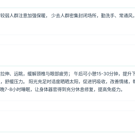
较弱人群注意加强保暖， 少去人群密集封闭场所，勤洗手、常通风
伸、远眺，缓解颈椎与眼部疲劳； 午后可小憩15-30分钟，提升
，舒缓压力。 阳光充足时适度晒晒太阳，促进钙吸收，改善情绪，
每晚7-8小时睡眠，让身体器官得到充分休息修复，提高免疫力。