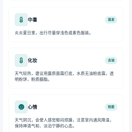
中暑
易发
炎炎夏日里，出行尽量穿浅色或素色服装。
化妆
去油
天气较热，建议用露质面霜打底，水质无油粉底霜，透
明粉饼，粉质胭脂。
心情
较差
天气阴沉，会使人感觉郁闷烦躁，注意室内通风降温，
保持神清气和、淡泊宁静的心态。