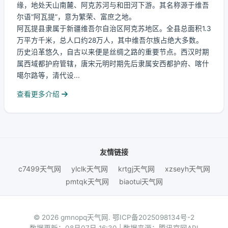
缘，地处天山南麓、阿克苏河与和田河下游。其名称源于维吾
尔语“阿瓦提”，意为繁荣、富庶之地。
阿瓦提县隶属于新疆维吾尔自治区阿克苏地区。全县总面积1.3
万平方千米，总人口约28万人，其中维吾尔族占绝大多数。
历史沿革悠久，自古以来便是丝绸之路的重要节点。西汉时期
属西域都护府管辖，唐宋元明时期先后隶属安西都护府、喀什
噶尔路等，清代设...
查看更多介绍
友情链接
c7499天气网
ylclk天气网
krtgj天气网
xzseyh天气网
pmtqk天气网
biaotui天气网
© 2026 gmnopq天气网.
鄂ICP备2025098134号-2