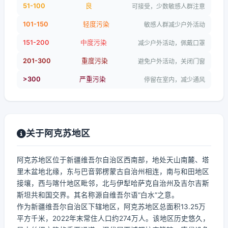
51-100
良
可接受，少数敏感人群注意
101-150
轻度污染
敏感人群减少户外活动
151-200
中度污染
减少户外活动，佩戴口罩
201-300
重度污染
避免户外活动，关闭门窗
>300
严重污染
停留在室内，减少通风
关于阿克苏地区
阿克苏地区位于新疆维吾尔自治区西南部，地处天山南麓、塔
里木盆地北缘，东与巴音郭楞蒙古自治州相连，南与和田地区
接壤，西与喀什地区毗邻，北与伊犁哈萨克自治州及吉尔吉斯
斯坦共和国交界。其名称源自维吾尔语“白水”之意。
作为新疆维吾尔自治区下辖地区，阿克苏地区总面积13.25万
平方千米，2022年末常住人口约274万人。该地区历史悠久，