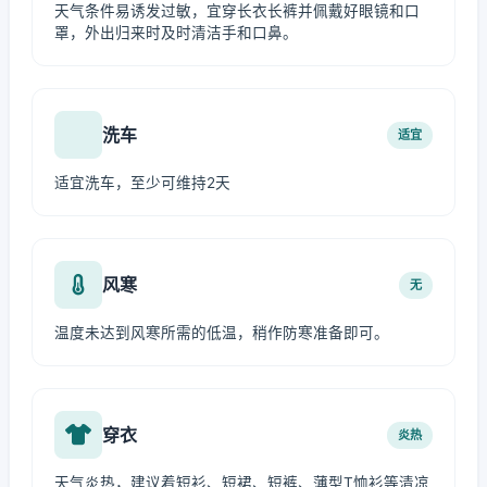
天气条件易诱发过敏，宜穿长衣长裤并佩戴好眼镜和口
罩，外出归来时及时清洁手和口鼻。
洗车
适宜
适宜洗车，至少可维持2天
风寒
无
温度未达到风寒所需的低温，稍作防寒准备即可。
穿衣
炎热
天气炎热，建议着短衫、短裙、短裤、薄型T恤衫等清凉