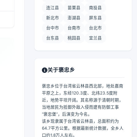
连江县
苗栗县
南投县
新北市
澎湖县
屏东县
台中市
台南市
台北市
台东县
桃园县
宜兰县
关于褒忠乡
褒忠乡位于台湾省云林县西北部，地处嘉南
平原之上，东经120.3度、北纬23.5度附
近，地势平坦开阔。其名称源于清朝时期，
当地居民为抵御外敌入侵而建有防御工事
“褒忠堡”，后演变为今名。
该乡现隶属于台湾省云林县，总面积约为
64.7平方公里。根据最新统计数据，全乡人
口约1.8万人左右。