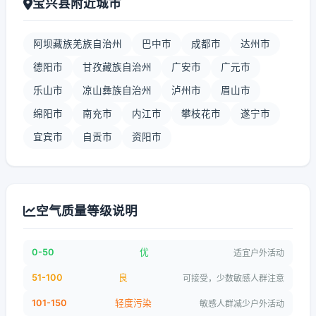
宝兴县附近城市
阿坝藏族羌族自治州
巴中市
成都市
达州市
德阳市
甘孜藏族自治州
广安市
广元市
乐山市
凉山彝族自治州
泸州市
眉山市
绵阳市
南充市
内江市
攀枝花市
遂宁市
宜宾市
自贡市
资阳市
空气质量等级说明
0-50
优
适宜户外活动
51-100
良
可接受，少数敏感人群注意
101-150
轻度污染
敏感人群减少户外活动