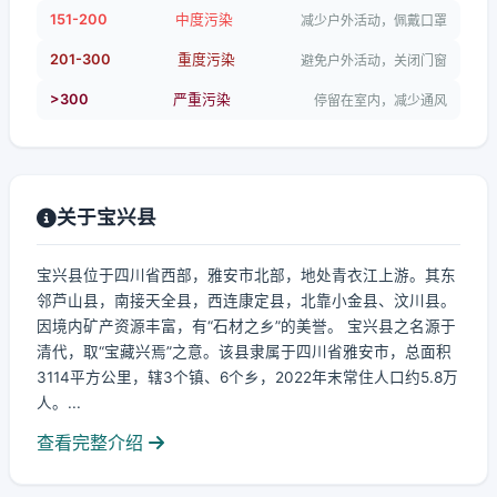
151-200
中度污染
减少户外活动，佩戴口罩
201-300
重度污染
避免户外活动，关闭门窗
>300
严重污染
停留在室内，减少通风
关于宝兴县
宝兴县位于四川省西部，雅安市北部，地处青衣江上游。其东
邻芦山县，南接天全县，西连康定县，北靠小金县、汶川县。
因境内矿产资源丰富，有“石材之乡”的美誉。 宝兴县之名源于
清代，取“宝藏兴焉”之意。该县隶属于四川省雅安市，总面积
3114平方公里，辖3个镇、6个乡，2022年末常住人口约5.8万
人。...
查看完整介绍