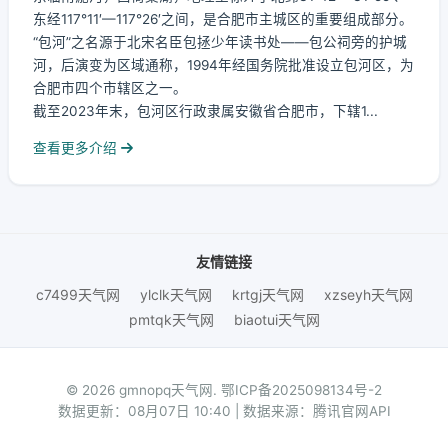
东经117°11′—117°26′之间，是合肥市主城区的重要组成部分。
“包河”之名源于北宋名臣包拯少年读书处——包公祠旁的护城
河，后演变为区域通称，1994年经国务院批准设立包河区，为
合肥市四个市辖区之一。
截至2023年末，包河区行政隶属安徽省合肥市，下辖1...
查看更多介绍
友情链接
c7499天气网
ylclk天气网
krtgj天气网
xzseyh天气网
pmtqk天气网
biaotui天气网
© 2026 gmnopq天气网.
鄂ICP备2025098134号-2
数据更新：08月07日 10:40 | 数据来源：腾讯官网API