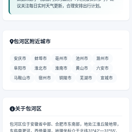
议关注每日实时天气更新，合理安排出行计划。
包河区附近城市
安庆市
蚌埠市
亳州市
池州市
滁州市
阜阳市
淮北市
淮南市
黄山市
六安市
马鞍山市
宿州市
铜陵市
芜湖市
宣城市
关于包河区
包河区位于安徽省中部、合肥市东南部，地处江淮丘陵地带，
东临南淝河，西倚巢湖，地理坐标介于北纬31°42′—31°55′、