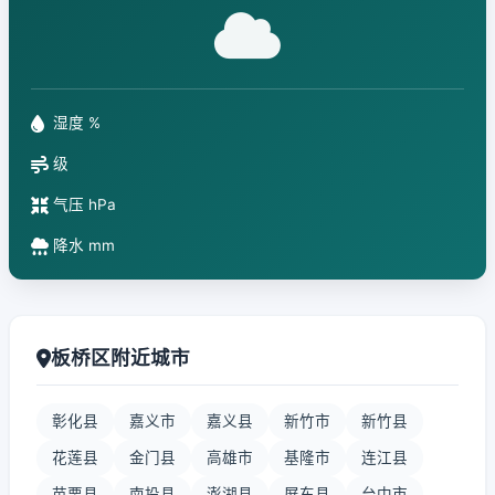
湿度 %
级
气压 hPa
降水 mm
板桥区附近城市
彰化县
嘉义市
嘉义县
新竹市
新竹县
花莲县
金门县
高雄市
基隆市
连江县
苗栗县
南投县
澎湖县
屏东县
台中市