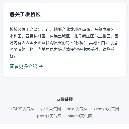
关于板桥区
板桥区位于台湾新北市，地处台北盆地西南缘，东邻中和区、
永和区，西接树林区，南连土城区，北界新庄区与三重区。因
境内有大汉溪支流湳仔沟贯穿而得名“板桥”，其地名由来可追
溯至清朝时期，当地居民为跨越湳仔沟搭建木板桥，故称板
桥。...
查看更多介绍
友情链接
c7499天气网
ylclk天气网
krtgj天气网
xzseyh天气网
pmtqk天气网
biaotui天气网