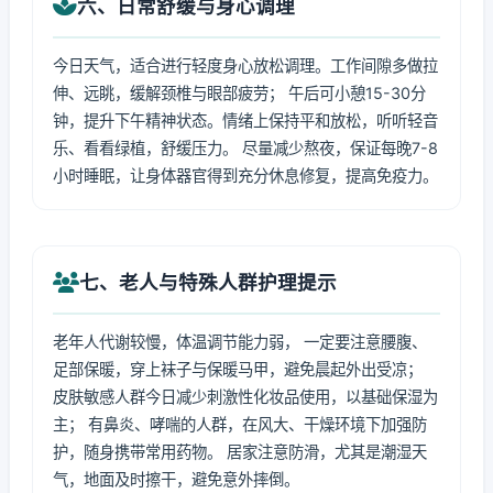
六、日常舒缓与身心调理
今日天气，适合进行轻度身心放松调理。工作间隙多做拉
伸、远眺，缓解颈椎与眼部疲劳； 午后可小憩15-30分
钟，提升下午精神状态。情绪上保持平和放松，听听轻音
乐、看看绿植，舒缓压力。 尽量减少熬夜，保证每晚7-8
小时睡眠，让身体器官得到充分休息修复，提高免疫力。
七、老人与特殊人群护理提示
老年人代谢较慢，体温调节能力弱， 一定要注意腰腹、
足部保暖，穿上袜子与保暖马甲，避免晨起外出受凉；
皮肤敏感人群今日减少刺激性化妆品使用，以基础保湿为
主； 有鼻炎、哮喘的人群，在风大、干燥环境下加强防
护，随身携带常用药物。 居家注意防滑，尤其是潮湿天
气，地面及时擦干，避免意外摔倒。