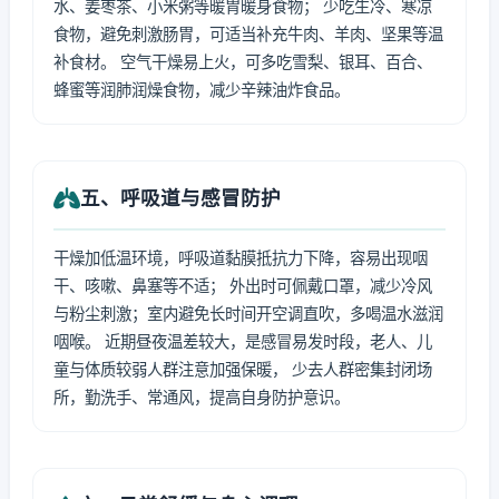
水、姜枣茶、小米粥等暖胃暖身食物； 少吃生冷、寒凉
食物，避免刺激肠胃，可适当补充牛肉、羊肉、坚果等温
补食材。 空气干燥易上火，可多吃雪梨、银耳、百合、
蜂蜜等润肺润燥食物，减少辛辣油炸食品。
五、呼吸道与感冒防护
干燥加低温环境，呼吸道黏膜抵抗力下降，容易出现咽
干、咳嗽、鼻塞等不适； 外出时可佩戴口罩，减少冷风
与粉尘刺激；室内避免长时间开空调直吹，多喝温水滋润
咽喉。 近期昼夜温差较大，是感冒易发时段，老人、儿
童与体质较弱人群注意加强保暖， 少去人群密集封闭场
所，勤洗手、常通风，提高自身防护意识。