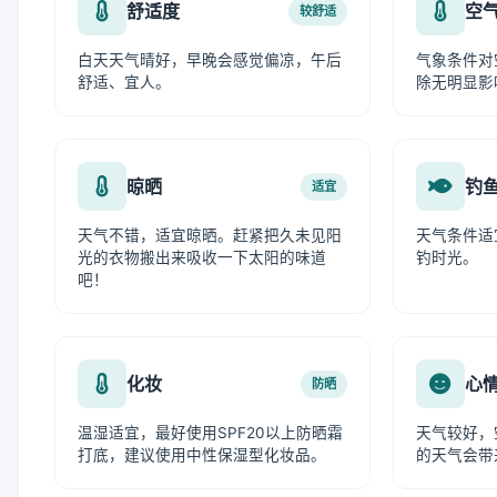
舒适度
空
较舒适
白天天气晴好，早晚会感觉偏凉，午后
气象条件对
舒适、宜人。
除无明显影
晾晒
钓
适宜
天气不错，适宜晾晒。赶紧把久未见阳
天气条件适
光的衣物搬出来吸收一下太阳的味道
钓时光。
吧！
化妆
心
防晒
温湿适宜，最好使用SPF20以上防晒霜
天气较好，
打底，建议使用中性保湿型化妆品。
的天气会带