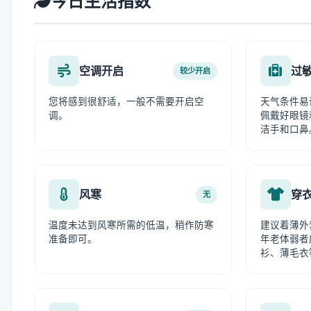
今日生活指数
空调开启
过
较少开启
您将感到很舒适，一般不需要开启空
天气条件易
调。
佩戴好眼镜
洁手和口鼻
风寒
穿
无
温度未达到风寒所需的低温，稍作防寒
建议着薄外
准备即可。
年老体弱者
衫、薄毛衣