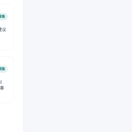
极强
建议
肤
很强
以
免暴