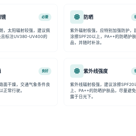
阳镜
防晒
必要
朗，太阳辐射较强，建议佩
紫外辐射极强，应特别加强防护，
且标注UV380-UV400的
涂擦SPF20以上，PA++的防晒护
品，并随时补涂。
通
紫外线强度
良好
路面干燥，交通气象条件良
紫外线辐射极强，建议涂擦SPF20
以正常行驶。
上、PA++的防晒护肤品，尽量避
露于日光下。