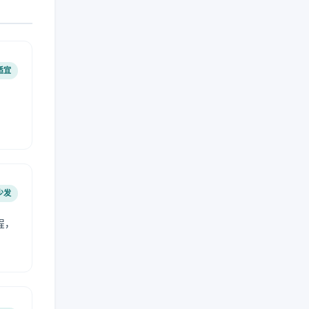
适宜
少发
程，