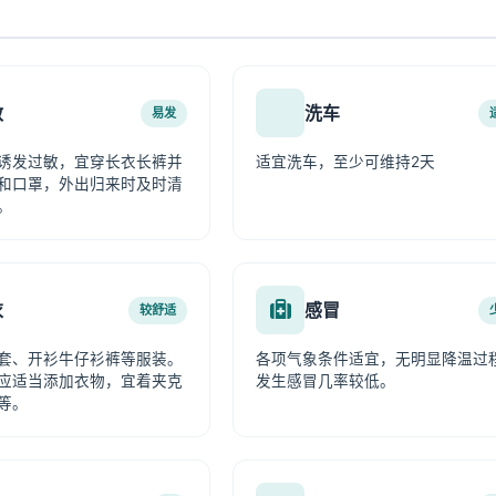
敏
洗车
易发
诱发过敏，宜穿长衣长裤并
适宜洗车，至少可维持2天
和口罩，外出归来时及时清
。
衣
感冒
较舒适
套、开衫牛仔衫裤等服装。
各项气象条件适宜，无明显降温过
应适当添加衣物，宜着夹克
发生感冒几率较低。
等。