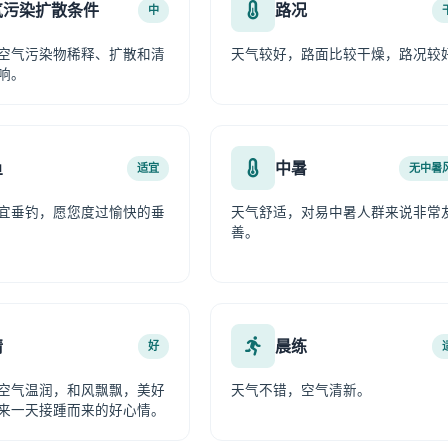
气污染扩散条件
路况
中
空气污染物稀释、扩散和清
天气较好，路面比较干燥，路况较
响。
鱼
中暑
适宜
无中暑
宜垂钓，愿您度过愉快的垂
天气舒适，对易中暑人群来说非常
善。
情
晨练
好
空气温润，和风飘飘，美好
天气不错，空气清新。
来一天接踵而来的好心情。