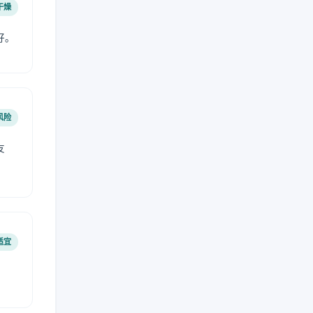
干燥
好。
风险
友
适宜