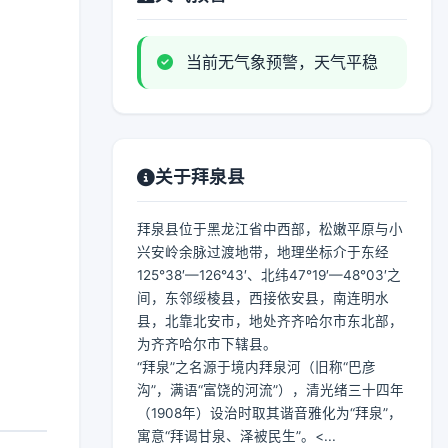
当前无气象预警，天气平稳
关于拜泉县
拜泉县位于黑龙江省中西部，松嫩平原与小
兴安岭余脉过渡地带，地理坐标介于东经
125°38′—126°43′、北纬47°19′—48°03′之
间，东邻绥棱县，西接依安县，南连明水
县，北靠北安市，地处齐齐哈尔市东北部，
为齐齐哈尔市下辖县。
“拜泉”之名源于境内拜泉河（旧称“巴彦
沟”，满语“富饶的河流”），清光绪三十四年
（1908年）设治时取其谐音雅化为“拜泉”，
寓意“拜谒甘泉、泽被民生”。<...