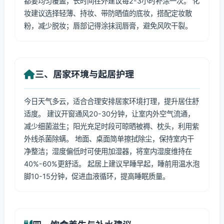
都要均匀覆盖，长时间在外建议每2-3小时补涂一次。 化
妆建议选择轻薄、持妆、带防晒值的底妆，搭配定妆散
粉，减少脱妆；唇部记得涂抹润唇膏，避免风吹干裂。
三、居家环境与起居护理
今日天气多云，适合合理安排居家环境打理，提升居住舒
适度。 建议开窗通风20-30分钟，让室内外空气流通，
减少细菌滋生；阳光充足时段可晾晒被褥、枕头，利用紫
外线杀菌除螨。 地面、桌面简单擦拭除尘，保持室内干
净整洁；湿度偏低时可使用加湿器，将室内湿度维持在
40%-60%更舒适。 起居上建议早睡早起，睡前用温水泡
脚10-15分钟，促进血液循环，提高睡眠质量。