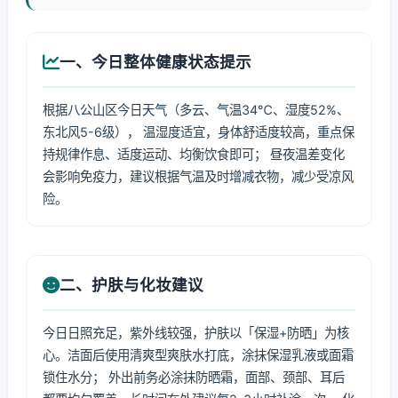
一、今日整体健康状态提示
根据八公山区今日天气（多云、气温34℃、湿度52%、
东北风5-6级）， 温湿度适宜，身体舒适度较高，重点保
持规律作息、适度运动、均衡饮食即可； 昼夜温差变化
会影响免疫力，建议根据气温及时增减衣物，减少受凉风
险。
二、护肤与化妆建议
今日日照充足，紫外线较强，护肤以「保湿+防晒」为核
心。洁面后使用清爽型爽肤水打底，涂抹保湿乳液或面霜
锁住水分； 外出前务必涂抹防晒霜，面部、颈部、耳后