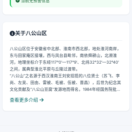
当前无预警信息
关于八公山区
八公山区位于安徽省中北部、淮南市西北部，地处淮河南岸，
东与田家庵区接壤，西与凤台县毗邻，南依舜耕山，北濒淮
河，地理坐标介于东经117°0′—117°9′、北纬32°32′—32°40′
之间，属典型淮北平原与丘陵过渡带。
“八公山”之名源于西汉淮南王刘安招揽的八位贤士（苏飞、李
尚、左吴、田由、雷被、毛被、伍被、晋昌），后世为纪念其
文化贡献及“八公山豆腐”发源地而得名，1984年经国务院批...
查看更多介绍