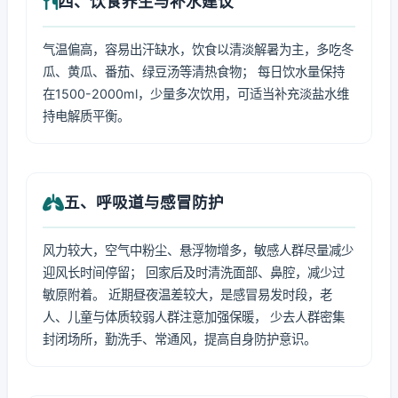
四、饮食养生与补水建议
气温偏高，容易出汗缺水，饮食以清淡解暑为主，多吃冬
瓜、黄瓜、番茄、绿豆汤等清热食物； 每日饮水量保持
在1500-2000ml，少量多次饮用，可适当补充淡盐水维
持电解质平衡。
五、呼吸道与感冒防护
风力较大，空气中粉尘、悬浮物增多，敏感人群尽量减少
迎风长时间停留； 回家后及时清洗面部、鼻腔，减少过
敏原附着。 近期昼夜温差较大，是感冒易发时段，老
人、儿童与体质较弱人群注意加强保暖， 少去人群密集
封闭场所，勤洗手、常通风，提高自身防护意识。