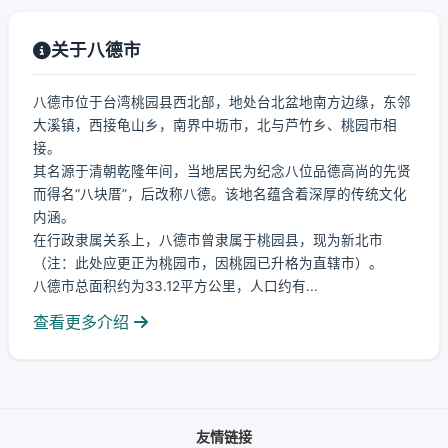
关于八德市
八德市位于台湾桃园县西北部，地处台北盆地南方边缘，东邻
大溪镇，西接龟山乡，南界中坜市，北与芦竹乡、桃园市相
接。
其名源于清朝乾隆年间，当地居民为纪念八位品德高尚的先贤
而得名“八块厝”，后改称八德。该地名蕴含着深厚的传统文化
内涵。
在行政隶属关系上，八德市曾隶属于桃园县，现为新北市
（注：此处应更正为桃园市，因桃园已升格为直辖市）。
八德市总面积约为33.12平方公里，人口约有...
查看更多介绍
友情链接