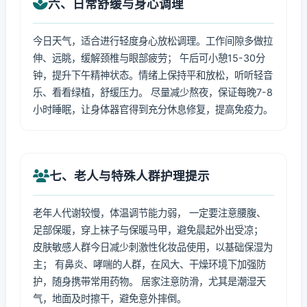
六、日常舒缓与身心调理
今日天气，适合进行轻度身心放松调理。工作间隙多做拉
伸、远眺，缓解颈椎与眼部疲劳； 午后可小憩15-30分
钟，提升下午精神状态。情绪上保持平和放松，听听轻音
乐、看看绿植，舒缓压力。 尽量减少熬夜，保证每晚7-8
小时睡眠，让身体器官得到充分休息修复，提高免疫力。
七、老人与特殊人群护理提示
老年人代谢较慢，体温调节能力弱， 一定要注意腰腹、
足部保暖，穿上袜子与保暖马甲，避免晨起外出受凉；
皮肤敏感人群今日减少刺激性化妆品使用，以基础保湿为
主； 有鼻炎、哮喘的人群，在风大、干燥环境下加强防
护，随身携带常用药物。 居家注意防滑，尤其是潮湿天
气，地面及时擦干，避免意外摔倒。