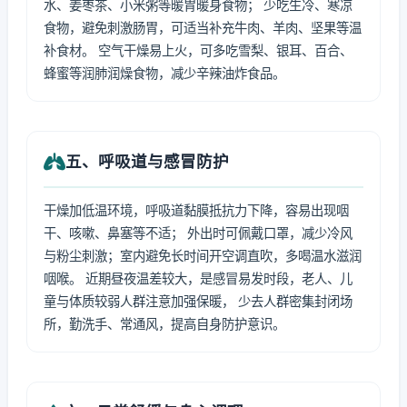
水、姜枣茶、小米粥等暖胃暖身食物； 少吃生冷、寒凉
食物，避免刺激肠胃，可适当补充牛肉、羊肉、坚果等温
补食材。 空气干燥易上火，可多吃雪梨、银耳、百合、
蜂蜜等润肺润燥食物，减少辛辣油炸食品。
五、呼吸道与感冒防护
干燥加低温环境，呼吸道黏膜抵抗力下降，容易出现咽
干、咳嗽、鼻塞等不适； 外出时可佩戴口罩，减少冷风
与粉尘刺激；室内避免长时间开空调直吹，多喝温水滋润
咽喉。 近期昼夜温差较大，是感冒易发时段，老人、儿
童与体质较弱人群注意加强保暖， 少去人群密集封闭场
所，勤洗手、常通风，提高自身防护意识。