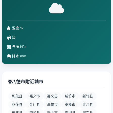
湿度 %
级
气压 hPa
降水 mm
八德市附近城市
彰化县
嘉义市
嘉义县
新竹市
新竹县
花莲县
金门县
高雄市
基隆市
连江县
苗栗县
南投县
新北市
澎湖县
屏东县