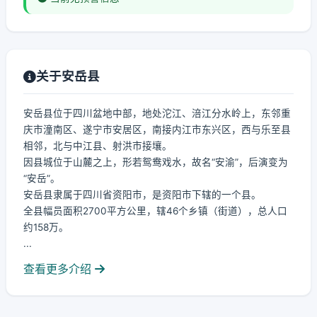
关于安岳县
安岳县位于四川盆地中部，地处沱江、涪江分水岭上，东邻重
庆市潼南区、遂宁市安居区，南接内江市东兴区，西与乐至县
相邻，北与中江县、射洪市接壤。
因县城位于山麓之上，形若鸳鸯戏水，故名“安渝”，后演变为
“安岳”。
安岳县隶属于四川省资阳市，是资阳市下辖的一个县。
全县幅员面积2700平方公里，辖46个乡镇（街道），总人口
约158万。
...
查看更多介绍