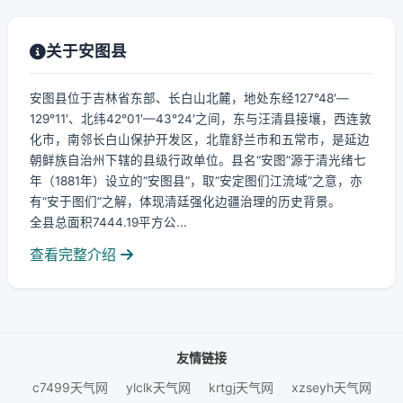
关于安图县
安图县位于吉林省东部、长白山北麓，地处东经127°48′—
129°11′、北纬42°01′—43°24′之间，东与汪清县接壤，西连敦
化市，南邻长白山保护开发区，北靠舒兰市和五常市，是延边
朝鲜族自治州下辖的县级行政单位。县名“安图”源于清光绪七
年（1881年）设立的“安图县”，取“安定图们江流域”之意，亦
有“安于图们”之解，体现清廷强化边疆治理的历史背景。
全县总面积7444.19平方公...
查看完整介绍
友情链接
c7499天气网
ylclk天气网
krtgj天气网
xzseyh天气网