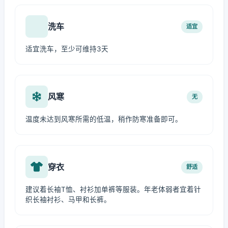
洗车
适宜
适宜洗车，至少可维持3天
风寒
无
温度未达到风寒所需的低温，稍作防寒准备即可。
穿衣
舒适
建议着长袖T恤、衬衫加单裤等服装。年老体弱者宜着针
织长袖衬衫、马甲和长裤。