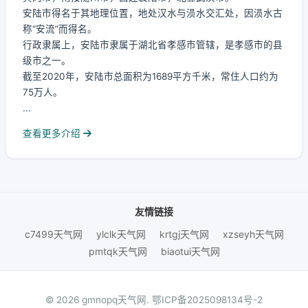
安陆市得名于其地理位置，地处汉水与涢水交汇处，因涢水古
称“安流”而得名。
行政隶属上，安陆市隶属于湖北省孝感市管辖，是孝感市的县
级市之一。
截至2020年，安陆市总面积为1689平方千米，常住人口约为
75万人。
...
查看更多介绍
友情链接
c7499天气网
ylclk天气网
krtgj天气网
xzseyh天气网
pmtqk天气网
biaotui天气网
© 2026 gmnopq天气网.
鄂ICP备2025098134号-2