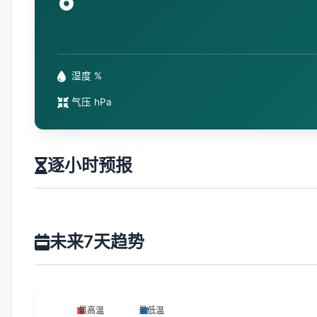
°
湿度 %
气压 hPa
逐小时预报
未来7天趋势