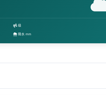
级
降水 mm