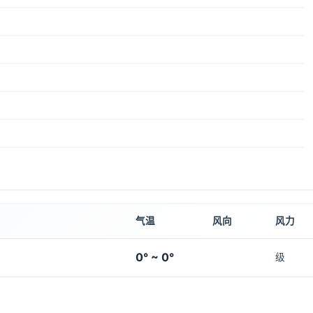
气温
风向
风力
0° ~ 0°
级