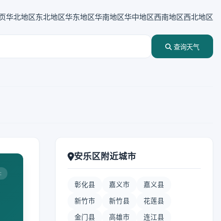
页
华北地区
东北地区
华东地区
华南地区
华中地区
西南地区
西北地区
查询天气
安乐区附近城市
:
彰化县
嘉义市
嘉义县
新竹市
新竹县
花莲县
金门县
高雄市
连江县