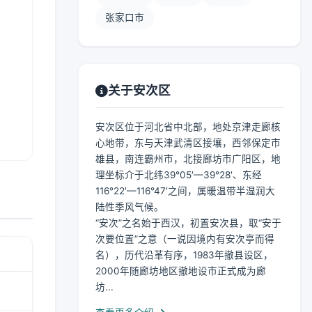
张家口市
关于安次区
安次区位于河北省中北部，地处京津走廊核
心地带，东与天津武清区接壤，西邻保定市
雄县，南连霸州市，北接廊坊市广阳区，地
理坐标介于北纬39°05′—39°28′、东经
116°22′—116°47′之间，属暖温带半湿润大
陆性季风气候。
“安次”之名始于西汉，初置安次县，取“安于
次要位置”之意（一说因境内有安次亭而得
名），历代沿革有序，1983年撤县设区，
2000年随廊坊地区撤地设市正式成为廊
坊...