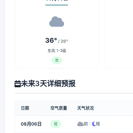
36°
/ 26°
东风 1-3级
优
未来3天详细预报
日期
空气质量
天气状况
08月06日
阴
|
晴
优