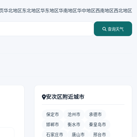
页
华北地区
东北地区
华东地区
华南地区
华中地区
西南地区
西北地区
查询天气
安次区附近城市
保定市
沧州市
承德市
邯郸市
衡水市
秦皇岛市
石家庄市
唐山市
邢台市