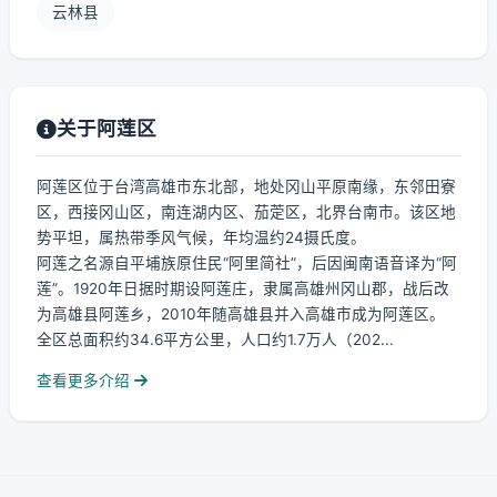
云林县
关于阿莲区
阿莲区位于台湾高雄市东北部，地处冈山平原南缘，东邻田寮
区，西接冈山区，南连湖内区、茄萣区，北界台南市。该区地
势平坦，属热带季风气候，年均温约24摄氏度。
阿莲之名源自平埔族原住民“阿里简社”，后因闽南语音译为“阿
莲”。1920年日据时期设阿莲庄，隶属高雄州冈山郡，战后改
为高雄县阿莲乡，2010年随高雄县并入高雄市成为阿莲区。
全区总面积约34.6平方公里，人口约1.7万人（202...
查看更多介绍