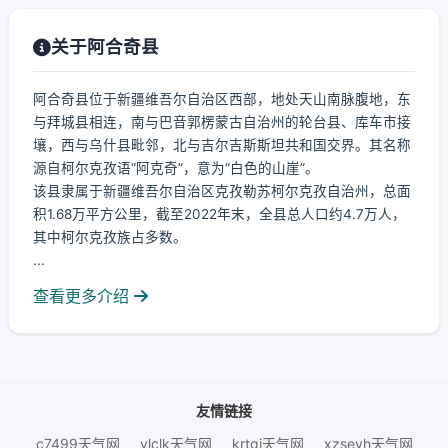
关于阿合奇县
阿合奇县位于新疆维吾尔自治区西部，地处天山南脉腹地，东
与拜城县相连，南与巴音郭楞蒙古自治州的轮台县、库车市接
壤，西与乌什县毗邻，北与吉尔吉斯斯坦共和国交界。其名称
源自柯尔克孜语“阿克奇”，意为“白色的山崖”。
该县隶属于新疆维吾尔自治区克孜勒苏柯尔克孜自治州，总面
积1.68万平方公里，截至2022年末，全县总人口约4.7万人，
其中柯尔克孜族占多数。
...
查看更多介绍
友情链接
c7499天气网
ylclk天气网
krtgj天气网
xzseyh天气网