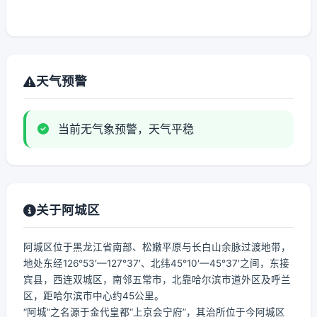
天气预警
当前无气象预警，天气平稳
关于阿城区
阿城区位于黑龙江省南部、松嫩平原与长白山余脉过渡地带，
地处东经126°53′—127°37′、北纬45°10′—45°37′之间，东接
宾县，西连双城区，南邻五常市，北靠哈尔滨市道外区及呼兰
区，距哈尔滨市中心约45公里。
“阿城”之名源于金代皇都“上京会宁府”，其治所位于今阿城区