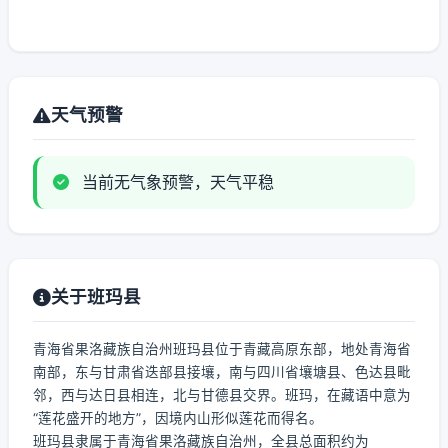
天气预警
当前无气象预警，天气平稳
关于班玛县
青海省果洛藏族自治州班玛县位于青藏高原东部，地处青海省
南部，东与甘肃省迭部县接壤，南与四川省壤塘县、色达县毗
邻，西与达日县相连，北与甘德县交界。班玛，在藏语中意为
“莲花盛开的地方”，因境内山形似莲花而得名。
班玛县隶属于青海省果洛藏族自治州，全县总面积约为