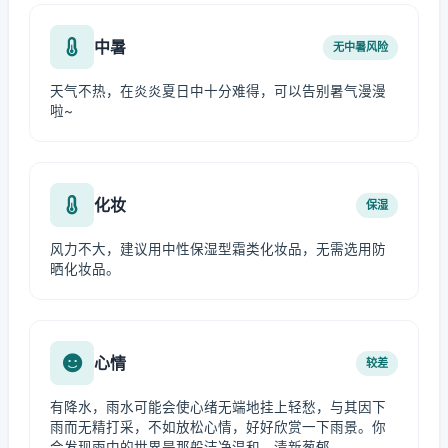
中暑
无中暑风险
天气不热，在炎炎夏日中十分难得，可以告别暑气漫漫
啦~
化妆
保湿
风力不大，建议用中性保湿型霜类化妆品，无需选用防
晒化妆品。
心情
较差
有降水，雨水可能会使心绪无端地挂上轻愁，与其因下
雨而无精打采，不如放松心情，好好欣赏一下雨景。你
会发现雨中的世界是那般洁净温和、清新葱郁。