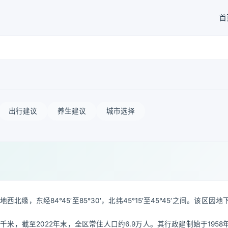
首
出行建议
养生建议
城市选择
东经84°45′至85°30′，北纬45°15′至45°45′之间。该区因地
米，截至2022年末，全区常住人口约6.9万人。其行政建制始于1958