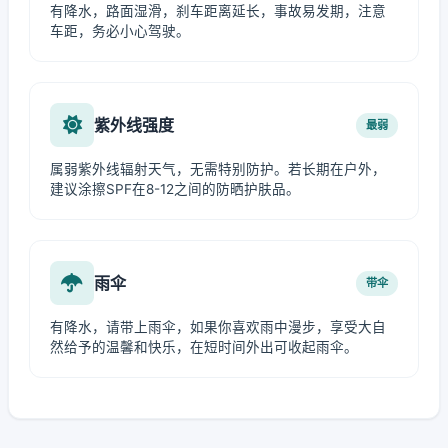
有降水，路面湿滑，刹车距离延长，事故易发期，注意
车距，务必小心驾驶。
紫外线强度
最弱
属弱紫外线辐射天气，无需特别防护。若长期在户外，
建议涂擦SPF在8-12之间的防晒护肤品。
雨伞
带伞
有降水，请带上雨伞，如果你喜欢雨中漫步，享受大自
然给予的温馨和快乐，在短时间外出可收起雨伞。