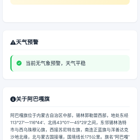
天气预警
当前无气象预警，天气平稳
关于阿巴嘎旗
阿巴嘎旗位于内蒙古自治区中部，锡林郭勒盟西部，地处东经
113°27′—116°44′、北纬43°01′—45°29′之间，东邻锡林浩特
市与西乌珠穆沁旗，西接苏尼特左旗，南连正蓝旗与浑善达克
沙地北缘，北与蒙古国接壤，国境线长175公里。旗名“阿巴嘎”